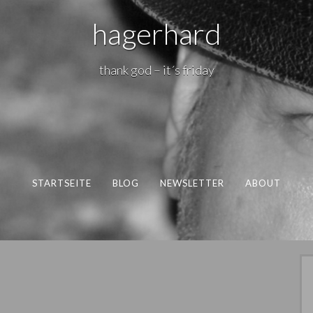
hagerhard
thank god – it´s friday
STARTSEITE
BLOG
NEWSLETTER
ABOUT