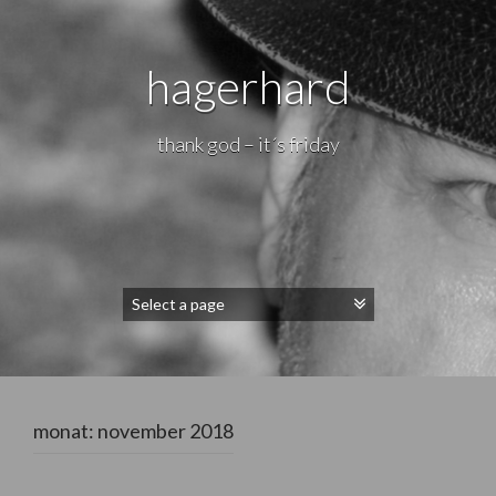
hagerhard
thank god – it´s friday
monat:
november 2018