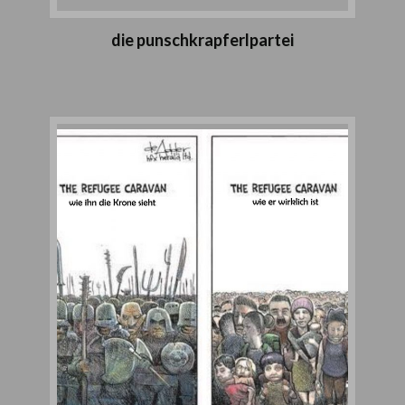
die punschkrapferlpartei