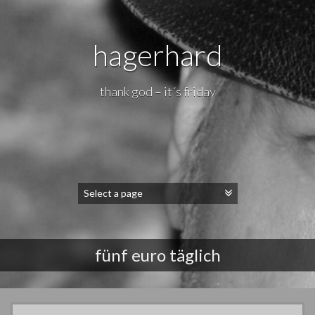
hagerhard
thank god – it´s friday
fünf euro täglich