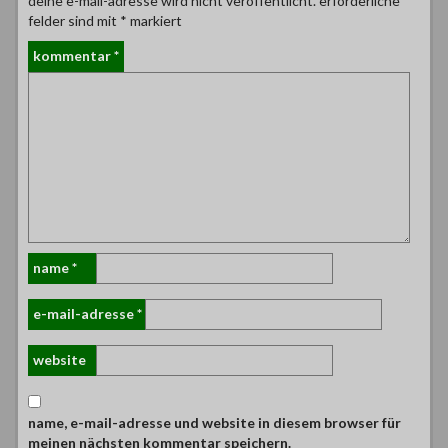
deine e-mail-adresse wird nicht veröffentlicht.
erforderliche
felder sind mit
*
markiert
kommentar
*
name
*
e-mail-adresse
*
website
name, e-mail-adresse und website in diesem browser für
meinen nächsten kommentar speichern.