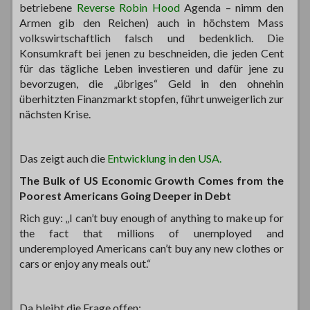
betriebene
Reverse Robin Hood
Agenda – nimm den
Armen gib den Reichen) auch in höchstem Mass
volkswirtschaftlich falsch und bedenklich. Die
Konsumkraft bei jenen zu beschneiden, die jeden Cent
für das tägliche Leben investieren und dafür jene zu
bevorzugen, die „übriges“ Geld in den ohnehin
überhitzten Finanzmarkt stopfen, führt unweigerlich zur
nächsten Krise.
Das zeigt auch die
Entwicklung in den USA.
The Bulk of US Economic Growth Comes from the
Poorest Americans Going Deeper in Debt
Rich guy: „I can’t buy enough of anything to make up for
the fact that millions of unemployed and
underemployed Americans can’t buy any new clothes or
cars or enjoy any meals out.“
Da bleibt die Frage offen: