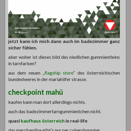
jetzt kann ich mich dann auch im badezimmer ganz
sicher fühlen.
aber woher ist dieses bild des niedlichen gummientleins
in tarnfarben?
aus dem neuen „
flagship store
“ des österreichischen
bundesheeres in der mariahilfer strasse.
checkpoint mahü
kaufen kann man dort allerdings nichts.
auch das badezimmertarngummientchen nicht.
quasi
kaufhaus österreich
in real-life
das merchandise gibt’s nur per cybershopping.