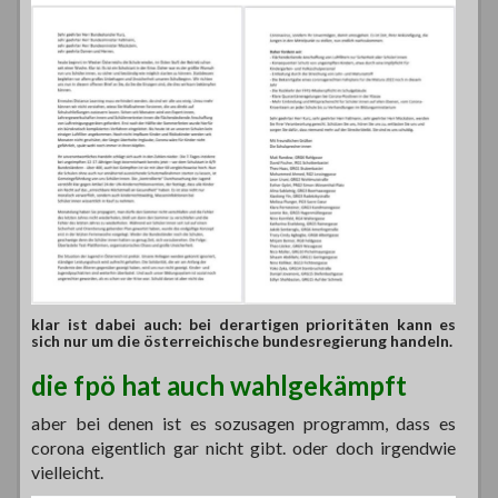
klar ist dabei auch: bei derartigen prioritäten kann es
sich nur um die österreichische bundesregierung handeln.
die fpö hat auch wahlgekämpft
aber bei denen ist es sozusagen programm, dass es
corona eigentlich gar nicht gibt. oder doch irgendwie
vielleicht.