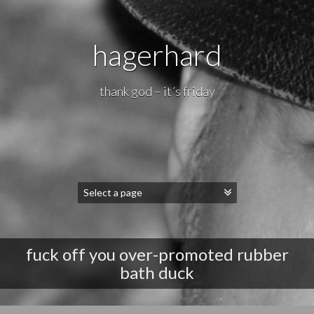
hagerhard
thank god – it´s friday
fuck off you over-promoted rubber
bath duck