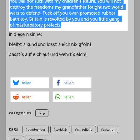
in diesem sinne:
bleibt´s xund und losst´s eich nix gfoin!
passt´s auf eich auf und wehrt´s eich!
teilen
teilen
teilen
teilen
categories
blog
tags
#bundesheer
#covid19
#einzelfälle
#gabalier
#kurz
#nehammer