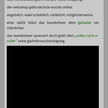
der webshop geht nächste woche online.
angeblich. wahrscheinlich. vielleicht. möglicherweise.
aber dafür bläst das bundesheer dem
gabalier
ein
ständchen.
das bundesheer sponsert doch glatt dem „
volks-rock-n-
roller
“ seine gipfelkreuzbesteigung.