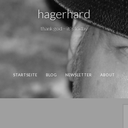
hagerhard
thank god – it´s friday
STARTSEITE
BLOG
NEWSLETTER
ABOUT