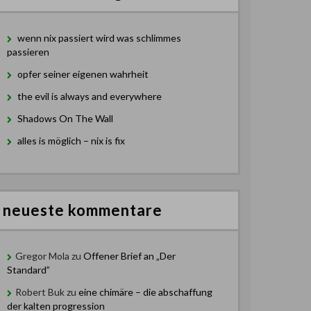
wenn nix passiert wird was schlimmes
passieren
opfer seiner eigenen wahrheit
the evil is always and everywhere
Shadows On The Wall
alles is möglich – nix is fix
neueste kommentare
Gregor Mola
zu
Offener Brief an „Der
Standard”
Robert Buk
zu
eine chimäre – die abschaffung
der kalten progression