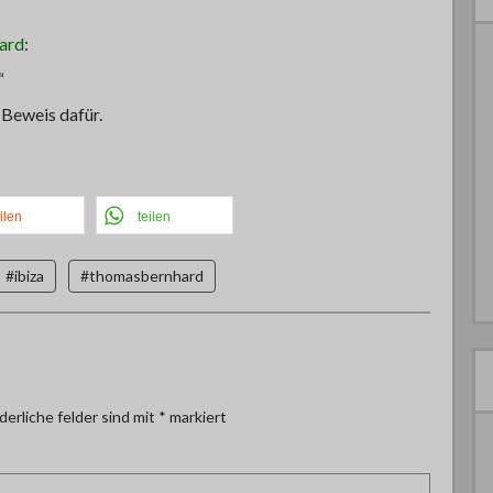
ard
:
“
 Beweis dafür.
ilen
teilen
#ibiza
#thomasbernhard
derliche felder sind mit
*
markiert