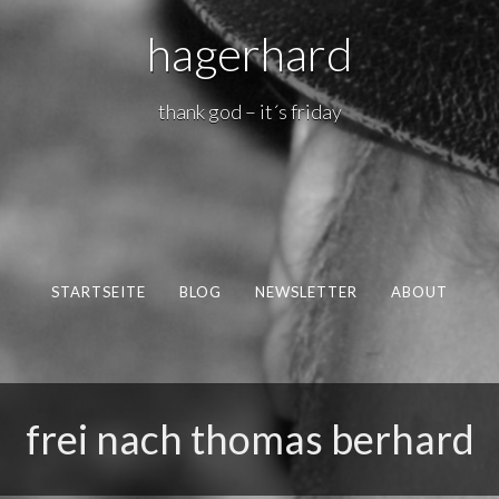
hagerhard
thank god – it´s friday
STARTSEITE
BLOG
NEWSLETTER
ABOUT
frei nach thomas berhard