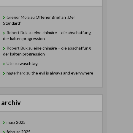
Gregor Mola
zu
Offener Brief an „Der
Standard”
Robert Buk
zu
eine chimäre – die abschaffung
der kalten progression
Robert Buk
zu
eine chimäre – die abschaffung
der kalten progression
Ute
zu
waschtag
hagerhard
zu
the evil is always and everywhere
archiv
märz 2025
februar 2025