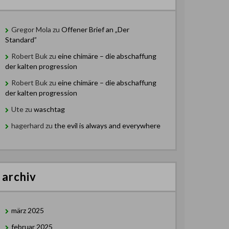
Gregor Mola
zu
Offener Brief an „Der
Standard”
Robert Buk
zu
eine chimäre – die abschaffung
der kalten progression
Robert Buk
zu
eine chimäre – die abschaffung
der kalten progression
Ute
zu
waschtag
hagerhard
zu
the evil is always and everywhere
archiv
märz 2025
februar 2025