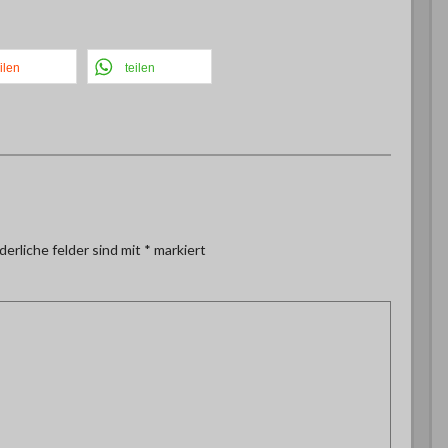
ilen
teilen
derliche felder sind mit
*
markiert