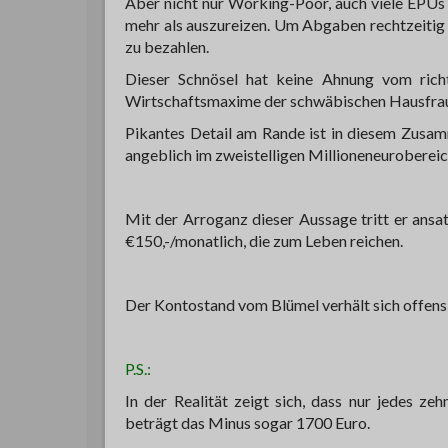
Aber nicht nur Working-Poor, auch viele EPU
mehr als auszureizen. Um Abgaben rechtzeitig 
zu bezahlen.
Dieser Schnösel hat keine Ahnung vom richt
Wirtschaftsmaxime der schwäbischen Hausfrau
Pikantes Detail am Rande ist in diesem Zusa
angeblich im zweistelligen Millioneneuroberei
Mit der Arroganz dieser Aussage tritt er ansat
€150,-/monatlich, die zum Leben reichen.
Der Kontostand vom Blümel verhält sich offensi
P.S.:
In der Realität zeigt sich, dass nur jedes z
beträgt das Minus sogar 1700 Euro.