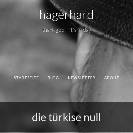
hagerhard
thank god – it´s friday
STARTSEITE
BLOG
NEWSLETTER
ABOUT
die türkise null