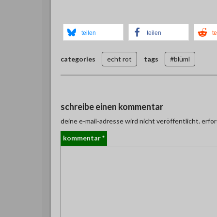
teilen
teilen
te
categories
echt rot
tags
#blüml
schreibe einen kommentar
deine e-mail-adresse wird nicht veröffentlicht.
erfor
kommentar
*