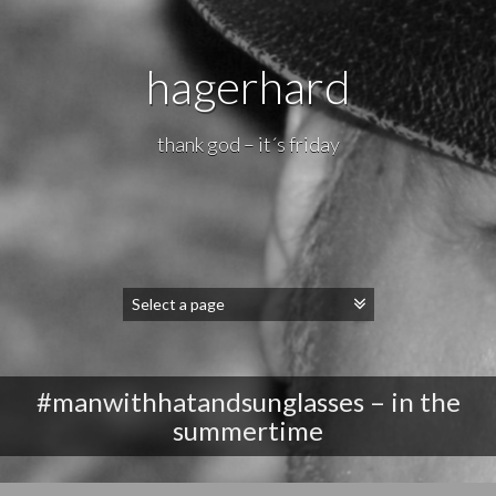
hagerhard
thank god – it´s friday
#manwithhatandsunglasses – in the
summertime