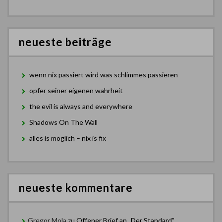
neueste beiträge
wenn nix passiert wird was schlimmes passieren
opfer seiner eigenen wahrheit
the evil is always and everywhere
Shadows On The Wall
alles is möglich – nix is fix
neueste kommentare
Gregor Mola
zu
Offener Brief an „Der Standard”