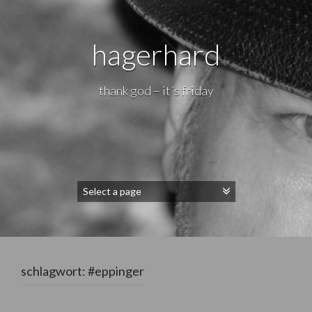
hagerhard
thank god – it´s friday
schlagwort:
#eppinger