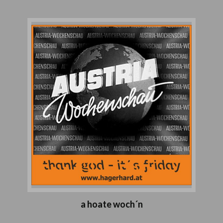
a hoate woch´n