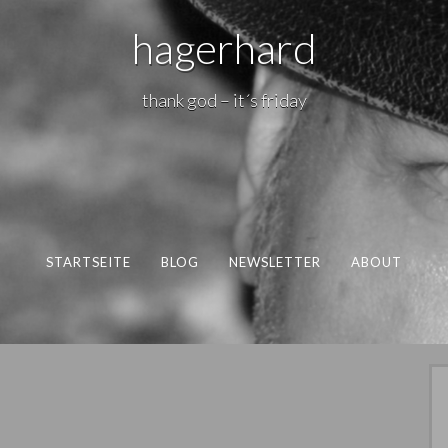
hagerhard
thank god – it´s friday
STARTSEITE
BLOG
NEWSLETTER
ABOUT