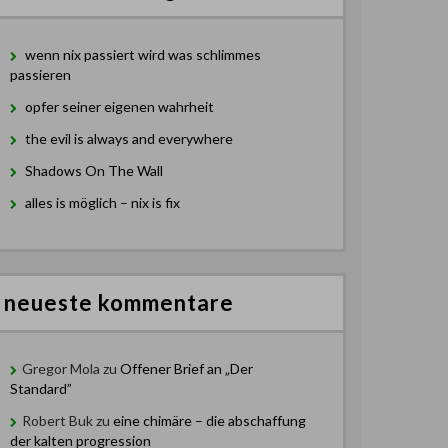
wenn nix passiert wird was schlimmes
passieren
opfer seiner eigenen wahrheit
the evil is always and everywhere
Shadows On The Wall
alles is möglich – nix is fix
neueste kommentare
Gregor Mola
zu
Offener Brief an „Der
Standard”
Robert Buk
zu
eine chimäre – die abschaffung
der kalten progression