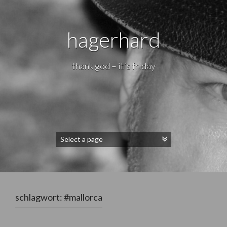
hagerhard
thank god – it´s friday
schlagwort:
#mallorca