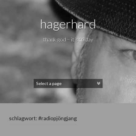
hagerhard
thank god – it´s friday
schlagwort:
#radiopjöngjang