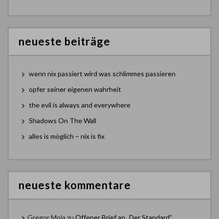
neueste beiträge
wenn nix passiert wird was schlimmes passieren
opfer seiner eigenen wahrheit
the evil is always and everywhere
Shadows On The Wall
alles is möglich – nix is fix
neueste kommentare
Gregor Mola
zu
Offener Brief an „Der Standard”