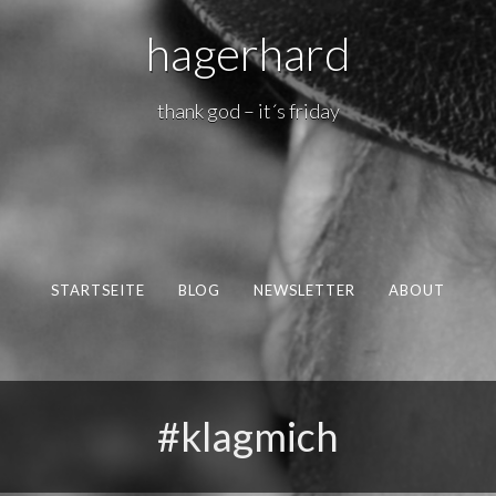
hagerhard
thank god – it´s friday
STARTSEITE
BLOG
NEWSLETTER
ABOUT
#klagmich