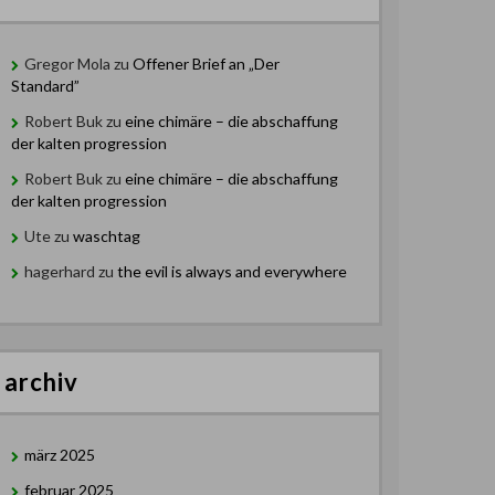
Gregor Mola
zu
Offener Brief an „Der
Standard”
Robert Buk
zu
eine chimäre – die abschaffung
der kalten progression
Robert Buk
zu
eine chimäre – die abschaffung
der kalten progression
Ute
zu
waschtag
hagerhard
zu
the evil is always and everywhere
archiv
märz 2025
februar 2025