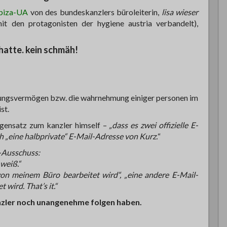
ibiza-UA
von des bundeskanzlers büroleiterin,
lisa wieser
mit den protagonisten der hygiene austria verbandelt),
 hatte. kein schmäh!
erungsvermögen bzw. die wahrnehmung einiger personen im
st.
gegensatz zum kanzler himself –
„dass es zwei offizielle E-
h „eine halbprivate“ E-Mail-Adresse von Kurz.
“
-Ausschuss:
weiß.“
 von meinem Büro bearbeitet wird“, „eine andere E-Mail-
 wird. That’s it.“
anzler noch unangenehme folgen haben.