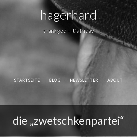
hagerhard
thank god – it´s friday
STARTSEITE
BLOG
NEWSLETTER
ABOUT
die „zwetschkenpartei“