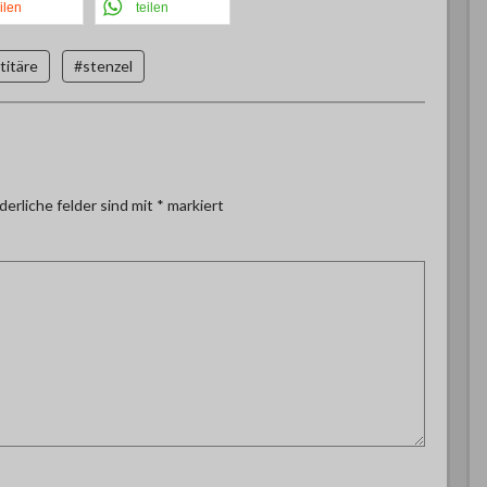
ilen
teilen
titäre
#stenzel
derliche felder sind mit
*
markiert