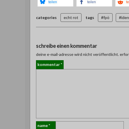
teilen
teilen
te
categories
echt rot
tags
#fpö
#iden
schreibe einen kommentar
deine e-mail-adresse wird nicht veröffentlicht.
erfor
kommentar
*
name
*