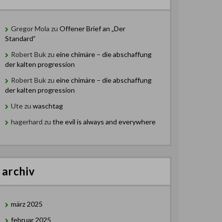
Gregor Mola
zu
Offener Brief an „Der
Standard”
Robert Buk
zu
eine chimäre – die abschaffung
der kalten progression
Robert Buk
zu
eine chimäre – die abschaffung
der kalten progression
Ute
zu
waschtag
hagerhard
zu
the evil is always and everywhere
archiv
märz 2025
februar 2025