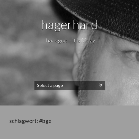
hagerhard
thank god – it´s friday
schlagwort:
#bge