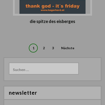
die spitze des eisberges
Seitennummerierung
1
2
3
Nächste
der
Suchen
Beiträge
nach:
newsletter