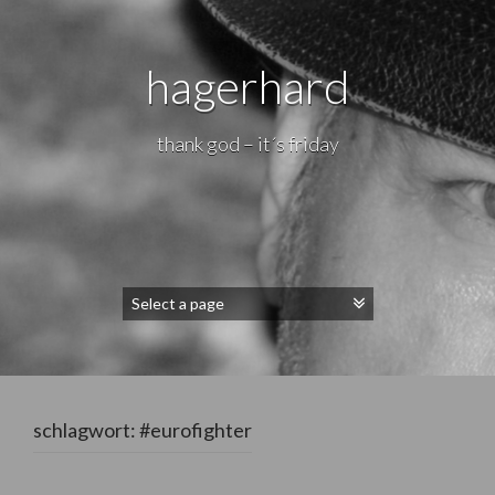
hagerhard
thank god – it´s friday
schlagwort:
#eurofighter