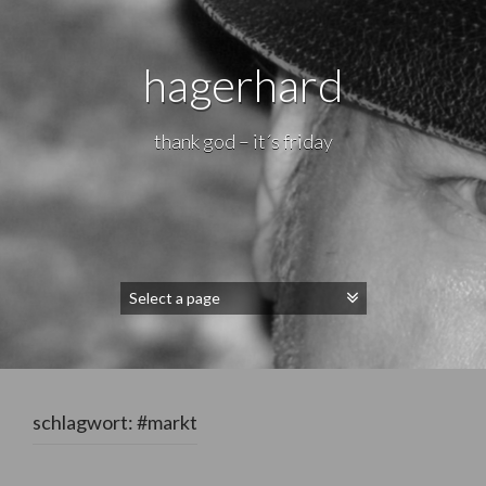
hagerhard
thank god – it´s friday
schlagwort:
#markt