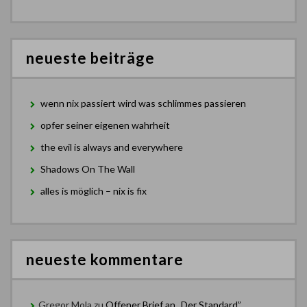
neueste beiträge
wenn nix passiert wird was schlimmes passieren
opfer seiner eigenen wahrheit
the evil is always and everywhere
Shadows On The Wall
alles is möglich – nix is fix
neueste kommentare
Gregor Mola
zu
Offener Brief an „Der Standard”