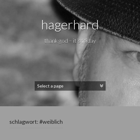
hagerhard
thank god – it´s friday
schlagwort:
#weiblich