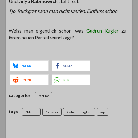
Und
Julya Rabinowich
stellt fest:
Tjo. Rückgrat kann man nicht kaufen. Einfluss schon.
Weiss man eigentlich schon, was
Gudrun Kugler
zu
ihrem neuen Parteifreund sagt?
teilen
teilen
teilen
teilen
categories
echt rot
tags
#blümel
#keszler
#scheinheiligkeit
övp