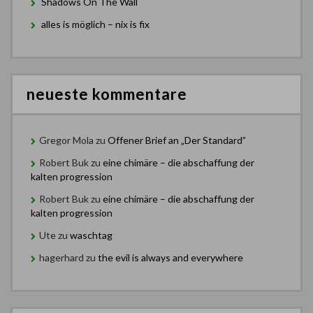
Shadows On The Wall
alles is möglich – nix is fix
neueste kommentare
Gregor Mola
zu
Offener Brief an „Der Standard”
Robert Buk
zu
eine chimäre – die abschaffung der
kalten progression
Robert Buk
zu
eine chimäre – die abschaffung der
kalten progression
Ute
zu
waschtag
hagerhard
zu
the evil is always and everywhere