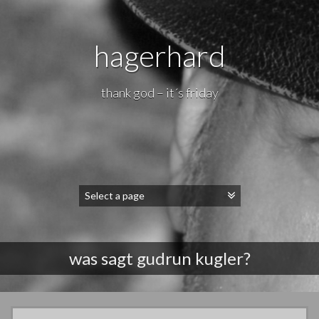
hagerhard
thank god – it´s friday
was sagt gudrun kugler?