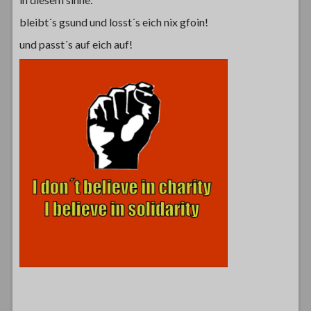
bleibt´s gsund und losst´s eich nix gfoin!
und passt´s auf eich auf!