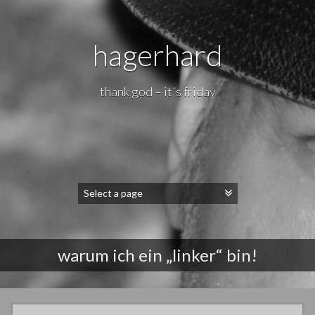
hagerhard
thank god – it´s friday
warum ich ein „linker“ bin!