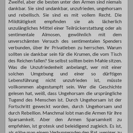
Zweifel, aber die besten unter den Armen sind niemals
dankbar. Sie sind undankbar, unzufrieden, ungehorsam
und rebellisch. Sie sind es mit vollem Recht. Die
Mildtätigkeit empfinden sie als lächerlich
unzulängliches Mittel einer Teilrückerstattung oder als
sentimentale Almosen, gewöhnlich mit dem
unverschämten Versuch des sentimentalen Spenders
verbunden, über ihr Privatleben zu herrschen. Warum
sollten sie dankbar sein für die Krumen, die vom Tisch
des Reichen fallen? Sie selbst sollten beim Mahle sitzen.
Was die Unzufriedenheit anbelangt, wer mit einer
solchen Umgebung und einer so dürftigen
Lebensführung nicht unzufrieden ist, müsste
vollkommen abgestumpft sein. Wer die Geschichte
gelesen hat, weiß, dass Ungehorsam die ursprüngliche
Tugend des Menschen ist. Durch Ungehorsam ist der
Fortschritt geweckt worden, durch Ungehorsam und
durch Rebellion. Manchmal lobt man die Armen für ihre
Sparsamkeit. Aber den Armen Sparsamkeit zu
empfehlen, ist grotesk und beleidigend zugleich. Es ist,
als gäbe man einem Verhungernden den Rat, weniger zu