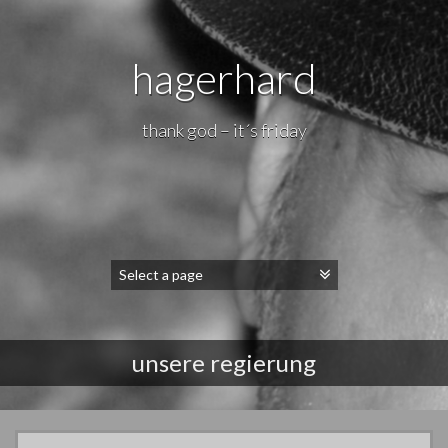
hagerhard
thank god – it´s friday
unsere regierung