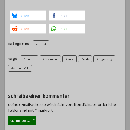
teilen
teilen
teilen
teilen
categories
echt rot
tags
#blümel
#fassmann
#kurz
#raab
#regierung
#schramböck
schreibe einen kommentar
deine e-mail-adresse wird nicht veröffentlicht.
erforderliche
felder sind mit
*
markiert
kommentar
*