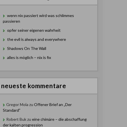
wenn nix passiert wird was schlimmes
passieren
opfer seiner eigenen wahrheit
the evil is always and everywhere
Shadows On The Wall
alles is möglich – nix is fix
neueste kommentare
Gregor Mola
zu
Offener Brief an „Der
Standard”
Robert Buk
zu
eine chimäre – die abschaffung
der kalten progression