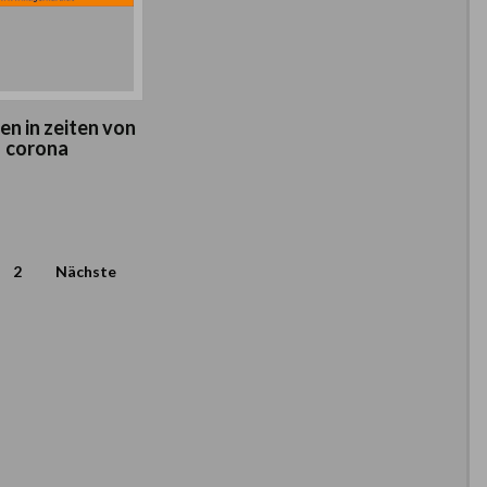
en in zeiten von
corona
2
Nächste