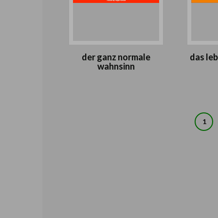
der ganz normale
das leb
wahnsinn
Seitennummerierung
1
der
Beiträge