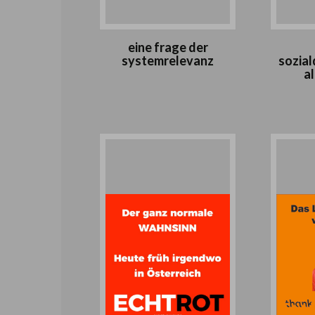
eine frage der
systemrelevanz
sozia
a