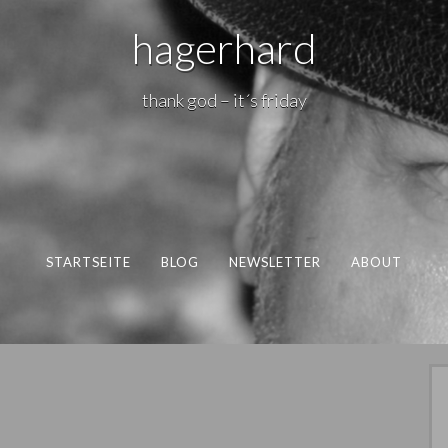
hagerhard
thank god – it´s friday
STARTSEITE
BLOG
NEWSLETTER
ABOUT