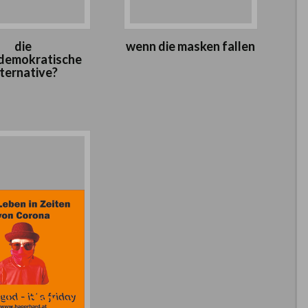
die
wenn die masken fallen
ldemokratische
lternative?