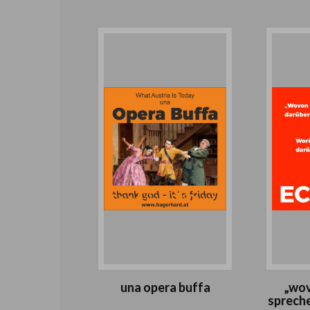
una opera buffa
„wov
spreche