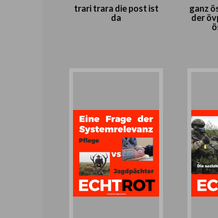
trari trara die post ist
ganz ös
da
der öv
ö